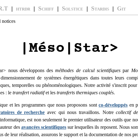
R.T
|
htrdr
|
Schiff
|
Solstice
|
Stardis
|
Git
 notices
|Méso|Star>
tar> nous développons des
méthodes de calcul scientifiques
par
Mo
e dimensionnement de systèmes énergétiques dans toutes leurs comple
ques, temporelles ou phénoménologiques. Notre activité s'inscrit pour 
es : le
transfert radiatif
et les
transferts thermiques couplés
.
rique et les programmes que nous proposons sont
co-développés
en pa
ratoires de recherche
avec qui nous travaillons. Notre
collectif d
informatique, est non seulement le premier utilisateur des outils que 
l'auteur des
avancées scientifiques
sur lesquelles ils reposent. Nous s
us de leur réalisation, assurons le support et la documentation de nos 