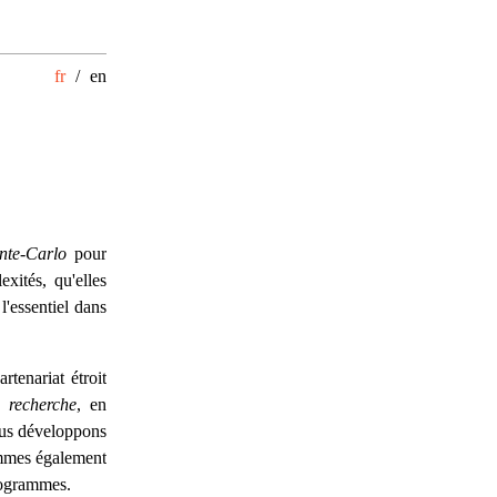
fr
/
en
nte-Carlo
pour
xités, qu'elles
l'essentiel dans
rtenariat étroit
e recherche
, en
nous développons
ommes également
programmes.