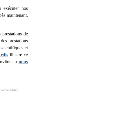
ur exécuter nos
dès maintenant,
 prestations de
es prestations
scientifiques et
rdis
illustre ce
invitons à
nous
ternational