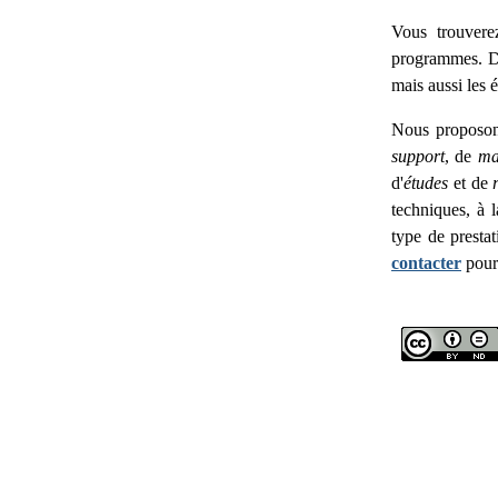
Vous trouverez
programmes. D
mais aussi les é
Nous proposons
support
, de
ma
d'
études
et de
techniques, à l
type de presta
contacter
pour