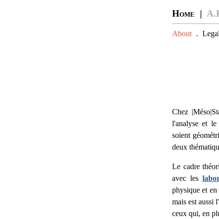
Home |
A.
About
.
Legal
Chez |Méso|S
l'analyse et l
soient géométri
deux thématiqu
Le cadre théo
avec les
labo
physique et en 
mais est aussi 
ceux qui, en pl